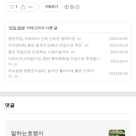
1
구독하기
'
맛집 탐방
' 카테고리의 다른 글
동탄맛집, 리베라cc 근처 신리천 명태어장
2023.06.02
(1)
꾸아(QUA)_동탄 쌀국수,반쎄오 맛집으로 추천.
2023.05.26
(0)
용인 맛집으로 인정하는 소담비빔국수
2023.05.16
(0)
디라이프스타일키친, 동탄 롯데백화점 맛집으로 추천합니
2023.05.11
다
(1)
리뉴얼된 명륜진사갈비, 높아진 퀄리티에 좋은 가격까
2023.05.03
지.
(1)
댓글
말하는호랭이