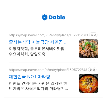
https://map.naver.com/v5/entry/place/1027112811
광고
줄서는식당 마늘곱창 서면곱 백
반기행, 줄서는 식당 맛집
이영자맛집, 블루리본서베이맛집,
수요미식회, 당일도축
https://map.naver.com/p/entry/place/1305729746
광고
대한민국 NO.1 마라탕
한번도 안먹어본 사람은 있지만 한
번만먹은 사람은없다의 마라탕전문
점 명동탕화쿵푸 .