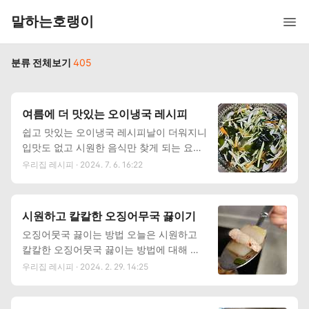
말하는호랭이
분류 전체보기
405
여름에 더 맛있는 오이냉국 레시피
쉽고 맛있는 오이냉국 레시피날이 더워지니
입맛도 없고 시원한 음식만 찾게 되는 요즘
입니다. 이런 날에 간단하고 맛있게 먹을 수
우리집 레시피 · 2024. 7. 6. 16:22
있는 음식이 바로 오이냉국이죠. 아주 간단
하게 더위를 날릴 수 있는 오이냉국 레시피
를 공개합니다. 맛있는 오이냉국 레시피를
시원하고 칼칼한 오징어무국 끓이기
보시고 더위를 싹 다 날려보세요. 오이냉
오징어뭇국 끓이는 방법 오늘은 시원하고
국 필요 재료 오이 1개, 미역 약간 (20g정
칼칼한 오징어뭇국 끓이는 방법에 대해 알
도, 약간만 준비) 양파 1/2개, 당근 약간, 홍
아봅니다. 오징어뭇국은 맵기 조절만 잘하
우리집 레시피 · 2024. 2. 29. 14:25
고추 (얼큰한 맛을 원하는 사람만), 깨육수 :
면 아이들도 좋아하는 국이지요. 찬바람 불
물 600ml, 소금 1T, 설탕 3T, 식초 5
때 더 생각나는 시원하고 칼칼한 오징어 뭇
T 오이냉국 레시피 ① 소량의 미역을