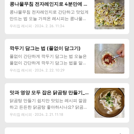
국 끓이는 방법. 그 레시피를 지금 알아봅니
물에 불려주세요 ② 준비된 야채를 채썰
콩나물무침 전자레인지로 4분만에 만
다. 오징어뭇국 필요재료 오징어 1~2마리,
어주세요 (오이, 당근, 양파) 당근은 색감
드는 법
콩나물무침 전자레인지로 간단하고 맛있게
무 1/4, 파 1대, 육수용 멸치 5개, 다시마 1~
때문에 준비하므로 없으면 빼도 좋습니다.
만드는 법 오늘 가져온 레시피는 콩나물무
2개 양념 : 마늘 1스푼, 고춧가루 1/2스푼,
얼큰한 맛이 좋거나 아이가 먹을 것이 아니
침이에요. 콩나물무침은 아삭아삭하고 고소
우리집 레시피 · 2024. 2. 26. 11:34
국간장 1스푼, 참치액 1스푼, 소금약간, 후
라..
한 맛이 좋아 어른아이 모두 좋아하는 집반
추 약간 (밥숟가락 계량) 오징어뭇국 레시피
찬인데요, 이 콩나물무침을 아주 쉽게 할 수
① 오징어를 먹기 좋은 크기로 적당히 잘라
있는 방법이 있어요. 바로 전자레인지로 익
줍니다. 껍질을 벗기는 유무는 취향껏 하시
깍두기 담그는 법 (풀없이 담그기)
히는 것! 콩나물무침을 전자레인지로 4분만
면 됩니다. 오징어에 빗금무늬 칼집을 내면
풀없이 간단하게 깍두기 담그는 법 오늘은
에 쉽고 간단하게 만들 수 있는 레시피 알려
익을때 더 예뻐집니다. ② 물 600cc에 육
풀없이 간단하게 깍두기 담그는 법을 알아
드릴게요. 콩나물무침 필요재료 콩나물 1
수용 멸치 5~6개, 다시마로 육수를 내줍니
봅니다. 풀없이 무 하나로 간단히 만들 수
우리집 레시피 · 2024. 2. 22. 10:29
봉지, 소금 1/2스푼, 참치액 1/2스푼, 참기름
다. 코인육수나..
있는 깍두기. 자취생도 아주 쉽게 담글수 있
2스푼, 파 약간, 깨 취향껏 ( 밥숟가락 기준)
는 버전의 깍뚜기 담그는 법을 지금 바로 알
콩나물무침 전자레인지로 만드는 법 ① 콩
아봅니다. 깍두기 만들기 필요재료 무1개,
나물을 깨끗한 물로 세척합니다. ② 깨끗하
맛과 영양 모두 잡은 닭곰탕 만들기_백
소금1큰술, 설탕1큰술, 대파 1대 깍두기 앙
게 세척한 콩나물을 전자레인지 전용 용기
종원 레시피
닭곰탕 만들기 쉽지만 맛있는 레시피 깔끔
념 : 고춧가루 3큰술, 액젓1큰술, 설탕1큰
에 담고 물을 용기의 1/2 ~ 2/3 정도 담아줍
하고 든든한 닭곰탕 좋아하시나요? 닭곰탕
술, 매실청1큰술, 마늘1큰술, 깨 1큰술 (새우
니다. ③ 용기에 넣은 콩나물은 1000w 기
은 삼계탕과 더불어 보양식으로 사랑을 받
우리집 레시피 · 2024. 2. 21. 11:18
젓이 있다면 1작은술) 깍두기 담그는 법 ①
준 4분 ~ 4분 30초,..
는데요, 한 끼 먹으면 왠지 건강해지는 기분
무를 먹기 좋은 크기로 잘라줍니다. ② 자
이 들어서 좋더라고요. 정말 간단하지만 확
른 무를 소금 1큰술, 설탕 1큰술을 넣고 30
실히 맛있는 닭곰탕 만들기. 한번 따라보세