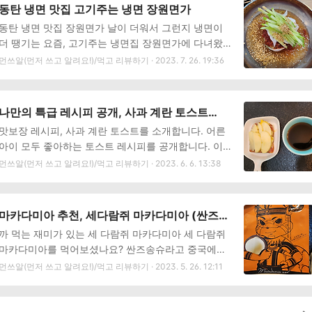
후기를 시작합니다. 김보람초콜릿 원재료명과 영양정
먹으면 겉이 건조할 것 같은데 전혀 그렇지 않아요. 2
동탄 냉면 맛집 고기주는 냉면 장원면가
보 100% 카카오 버터만을 사용해서 만든다고 하는 김
분 돌려도 촉촉..
동탄 냉면 맛집 장원면가 날이 더워서 그런지 냉면이
보람 초콜릿. 원재료도 칼로리도 만족스럽습니다. 좋은
더 땡기는 요즘, 고기주는 냉면집 장원면가에 다녀왔습
재료로 만든 맛있는 초콜릿이어서 선물용으로도 좋아
니다. 동탄 맛집, 동탄 냉면 맛집이라고 불릴 만큼 정오
먼쓰알(먼저 쓰고 알려요!)/먹고 리뷰하기 · 2023. 7. 26. 19:36
보입니다. 김보람 초콜릿 매장안내, 온라인 주문 김보
가 되기 전부터 대기하고 먹어야 하는 장원면가를 지금
람 초콜릿 매장은 서울 연남동, 부천(2개), 울산 이렇게
부터 소개합니다. 장원면가 영업안내 주소 : 화성시 동
총 4개의 매장이 있으며 이 매장 이용이 힘든 분들은
탄순환대로 14길 86-`5 영업시간 : 매일 10:30 ~ 21:0
온라인 주문을 통해 구입가능합니다. 저도 온라인으로
나만의 특급 레시피 공개, 사과 계란 토스트
0 (라스트오더 20:30) 전화번호 : 0507-1474=0282
주문했는데요, 네이버와 카카오톡 스토..
(feat.전남친토스트)
맛보장 레시피, 사과 계란 토스트를 소개합니다. 어른
장원면가 메뉴 , 가격 안내 장원면가 내돈내산 리뷰 더
아이 모두 좋아하는 토스트 레시피를 공개합니다. 이
위는 냉면으로 날리는 게 국룰이죠? 무더운 7월 어느
레시피는 나만의 레시피인데요, 맛본 사람은 누구나 좋
먼쓰알(먼저 쓰고 알려요!)/먹고 리뷰하기 · 2023. 6. 6. 13:38
날 방문한 장원면가입니다. 11시 넘어서 방문했는데도
아했던 그런 특급레시피입니다. 맛이 없을 수 없는 조
이미 가게 안에는 사람들이 많았습니다. 착석 후 저희
합, 사과 계란토스트를 소개합니다. 사과 계란 토스트
가 주문한 메뉴는 물냉면과 물비빔냉면입니다. 메뉴판
재료 버터, 식빵, 잼, 크림치즈, 계란, 사과 모든 재료가
에 별모양 스티커 보이시죠? 이곳의 인기메뉴인지라..
마카다미아 추천, 세다람쥐 마카다미아 (싼즈송
있으면 좋지만 재료가 없는 분들을 위한 팁! 식빵, 잼,
슈)
까 먹는 재미가 있는 세 다람쥐 마카다미아 세 다람쥐
사과, 계란. 이 네가지 재료는 꼭 준비해 주세요. 이렇
마카다미아를 먹어보셨나요? 싼즈송슈라고 중국에서
게만 만들어도 맛있습니다. 사과 계란 토스트 레시피
불리는 마카다미아인데요, 직접 까먹는 재미가 쏠쏠한
먼쓰알(먼저 쓰고 알려요!)/먹고 리뷰하기 · 2023. 5. 26. 12:11
① 중약불에 버터를 녹인 후 식빵을 노릇하게 구워 줍
중국 견과류입니다. 타오바오에서 파는 인기 간식, 고
니다. (간식으로 간단히 먹을 사람은 1장, 식사대용으
소하고 달달한 세다람쥐 마카다미아 포스팅을 시작합
로 든든히 먹을 사람은 2장 굽기) ② 계란프라이 1개
니다. 세 다람쥐 마카다미아 후기 다람쥐 모양 봉투를