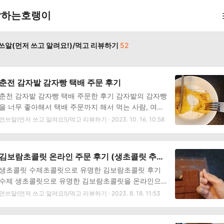
말하는호랭이
쓰알(먼저 쓰고 알려요!)/먹고 리뷰하기
52
춘전 감자밭 감자빵 택배 주문 후기
춘천 감자밭 감자빵 택배 주문한 후기 감자밭의 감자빵
을 너무 좋아해서 택배 주문까지 해서 먹는 사람, 여기
있습니다. 감자빵은 겉은 떡처럼 쫄깃하고 속은 달달하
먼쓰알(먼저 쓰고 알려요!)/먹고 리뷰하기 · 2023. 10. 16. 10:58
고 부드러워 어른아이 모두 좋아할 맛입니다. 이런 감
자빵을 택배로 주문해서 먹으면 과연 어떤 맛일지 그
후기를 적어봅니다. 감자빵 인터넷 구입처, 가격 네이
김보람초콜릿 온라인 주문 후기 (생초콜릿 추
버와 소셜에서 구입가능합니다. 가격은 10개 1박스로
천)
생초콜릿 수제초콜릿으로 유명한 김보람초콜릿 후기
29,700원으로 거의 동일합니다. 가끔 티몬에 특가로
수제 생초콜릿으로 유명한 김보람초콜릿을 온라인으
나오는데 28000원대로 구매 가능합니다. (감자빵 아
로 주문했습니다. 어쩌다 알게 된 1+1 행사로 득템까지
먼쓰알(먼저 쓰고 알려요!)/먹고 리뷰하기 · 2023. 8. 18. 11:53
이스팩도 너무 귀엽네요) 감자빵 먹는 방법 ① 에어프
해서 더 기분 좋게 구입했는데요, 생초콜릿 좋아하는
라이어 180도 20분 가열 ② 전자레인지 1분 가열 후,
분께 추천하는 김보람초콜릿! 내돈내산 김보람초콜릿
뒤집어서 1분 가열 (1000w 기준) 전자레인지로 돌려