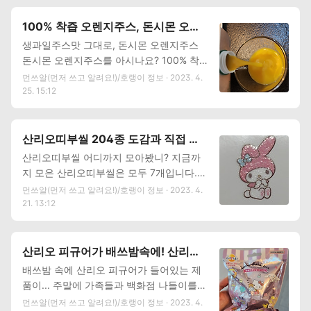
겠죠. 알레르기 비염의 증상에는 맑은 콧물
저녁에 갑자기 증상이 나타날 때 상비약을
과 코 막힘, 눈과 코 주위의 가려움증, 연속
준비해 놓으면 편하더라고요. 알레르기 비
100% 착즙 오렌지주스, 돈시몬 오렌
적인 재채기가 있습니다. 위의 특징적인 증
염약 세노바액을 소개합니다. 세노바액 효
지주스 리뷰
생과일주스맛 그대로, 돈시몬 오렌지주스
상 이외에도 눈 주위의 가려움, 충혈, 두통
능, 효과와 성분 알아보기 약 성분 : 세티리
돈시몬 오렌지주스를 아시나요? 100% 착
등의 증상이 나타나며 합병증으로 결막염,
진염산염 100mg (100ml중) 효능, 효과 : 알
즙 오렌지주스로 생과일주스 전문점에서 먹
먼쓰알(먼저 쓰고 알려요!)/호랭이 정보 · 2023. 4.
인후두염..
레르기성 비염, 알레르기성 결막염, 만성특
는 딱 그 맛을 느낄 수 있습니다. 안 먹어본
25. 15:12
발성(원인불명) 두드러기, 피부가려움증 세
사람은 있어도 한 번 먹어본 사람은 없다는
노바액 용법, 용량 알아보기 1. 성인 및 12세
돈시몬 오렌지주스의 후기를 포스팅해 봅니
이상의 소아 : 1일 1회 10mL 복용 2. 2~12
다. 원재료 오렌지 100%인 돈시몬 착즙오
산리오띠부씰 204종 도감과 직접 모
세 미만의 소아 -체중이 30kg 이상 : 1일 10
렌지 주스. 돈시몬 오렌지 주스의 정식 제품
은 띠부씰
산리오띠부씰 어디까지 모아봤니? 지금까
mL 복용 -체중이 30kg 미만 : 1일 5mL..
명은 돈시몬 착즙 오렌지 주스(오렌지 10
지 모은 산리오띠부씰은 모두 7개입니다.
0%)입니다. 이름에서 알 수 있듯 원재료과
좋아하는 캐릭터 시나모롤, 쿠로미, 마이멜
먼쓰알(먼저 쓰고 알려요!)/호랭이 정보 · 2023. 4.
함량은 오렌지 100%말고 아무것도 없습니
로디 띠부씰을 모았고 덜 좋아하는 캐릭터
21. 13:12
다. 그래서 생과일주스의 맛이 그대로 느껴
들은 친구들에게 나누어 주기도 했습니다.
지나봅니니다. 시럽이 아닌 착즙에서만 느
산리오띠부씰 이만하면 많이 모았다고 생각
낄 수 있는 그 새콤달콤한 맛이 좋았습니다.
한 순간... 산리오띠부씰 204종 도감을 알게
산리오 피규어가 배쓰밤속에! 산리오
오렌지주스의 명품이라 불릴만하네요. 돈시
되었어요... 헉. 산리오띠부씰 204종 도감입
배쓰밤 사용후기.
배쓰밤 속에 산리오 피규어가 들어있는 제
몬 주스에 없는 5가지! 물, 설탕, 첨가물, 색
니다 산리오띠부씰 정식이름은 산리오 띠부
품이... 주말에 가족들과 백화점 나들이를
소, 향료. 비타민c 가 40mg 나 ..
띠부씰이었네요. 기본 띠부씰 102종에 반짝
했습니다. 백화점에도 산리오의 인기를 증
먼쓰알(먼저 쓰고 알려요!)/호랭이 정보 · 2023. 4.
이 띠부씰이 102종을 더하면 총 산리오 띠