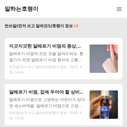
말하는호랭이
먼쓰알(먼저 쓰고 알려요!)/호랭이 정보
68
지긋지긋한 알레르기 비염의 증상,원
인, 치료, 예방법까지 총정리
알레르기 비염의 모든 것을 알려드려요. 환
절기가 되면 알레르기 비염 환자의 고통은
시작됩니다. 아는 사람만 아는 알레르기 비
먼쓰알(먼저 쓰고 알려요!)/호랭이 정보 · 2023. 4.
염의 고통이죠. 알레르기 비염의 원인과 증
26. 16:04
상, 그리고 예방법과 치료방법까지 낱낱이
알아봅니다. 알레르기 비염의 정의와 증상?
알레르기 비염이란 코 점막이 특정 물질에
알레르기 비염, 집에 두어야 할 상비약
과도한 면역반응을 일으켜 염증이 발생하는
은? 세노바액
알레르기 비염으로 고생하는 어린이가 있다
질환입니다. 우리 몸은 외부의 다양한 자극
면 세노바액을. 알레르기 비염으로 고생하
들로 부터 방어하고자 하는 면역력을 가지
는 어린이가 있는 집, 바로 저입니다. 알레
먼쓰알(먼저 쓰고 알려요!)/호랭이 정보 · 2023. 4.
는데, 면역력이 저하되면 여러 물질들로부
르기 비염으로 콧물, 코막힘, 재채기 가끔은
26. 13:32
터 공격을 받게 되어 다양한 증상이 나타나
알레르기 결막염으로 이어지기도 하는데요,